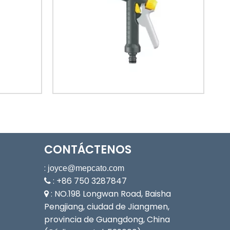
CONTÁCTENOS
:
joyce@mepcato.com
: +86 750 3287847

: NO.198 Longwan Road, Baisha

Pengjiang, ciudad de Jiangmen,
provincia de Guangdong, China