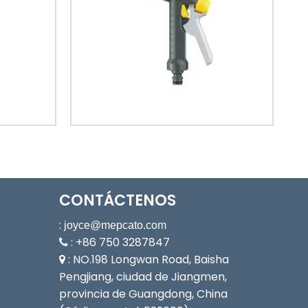
CONTÁCTENOS
:
joyce@mepcato.com
: +86 750 3287847

: NO.198 Longwan Road, Baisha

Pengjiang, ciudad de Jiangmen,
provincia de Guangdong, China