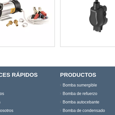
CES RÁPIDOS
PRODUCTOS
Bomba sumergible
os
Bomba de refuerzo
s
Bomba autocebante
osotros
Bomba de condensado