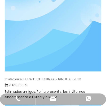
Invitación a FLOWTECH CHINA (SHANGHAI) 2023
2023-05-15
Estimados amigos: Por la presente, los invitamos
sinceramente a usted y a los re...
WhatsApp
Email
Tel