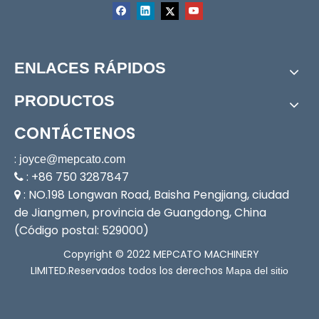
Bomba sumergible
Bomba de plastico
Bomba de utilidad
Bomba de pesca
Bomba de estanque
Bomba eléctrica
ENLACES RÁPIDOS
Bomba sumergible de agua de mar de plástico M-250B con interruptor de flotador ajustable
Bomba sumergible de agua de mar de plástico MF-250 con flotador
PRODUCTOS
CONTÁCTENOS
:
joyce@mepcato.com
: +86 750 3287847

: NO.198 Longwan Road, Baisha Pengjiang, ciudad

de Jiangmen, provincia de Guangdong, China
(Código postal: 529000)
​
Copyright © 2022 MEPCATO MACHINERY
LIMITED.Reservados todos los derechos
Mapa del sitio