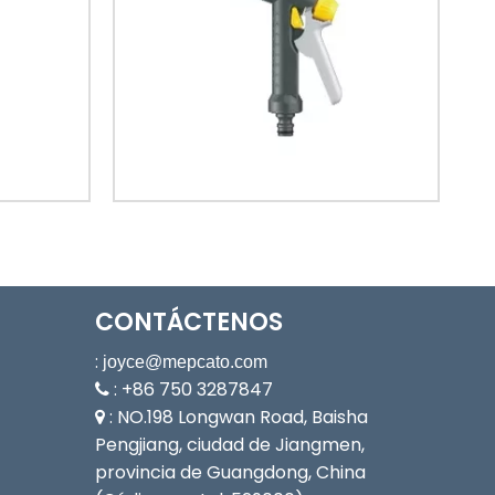
CONTÁCTENOS
:
joyce@mepcato.com
: +86 750 3287847

: NO.198 Longwan Road, Baisha

Pengjiang, ciudad de Jiangmen,
provincia de Guangdong, China