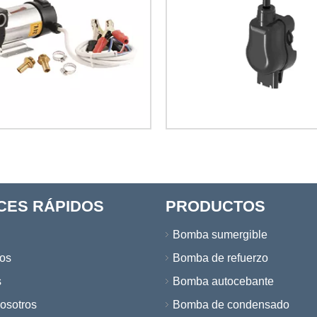
CES RÁPIDOS
PRODUCTOS
Bomba sumergible
os
Bomba de refuerzo
s
Bomba autocebante
osotros
Bomba de condensado